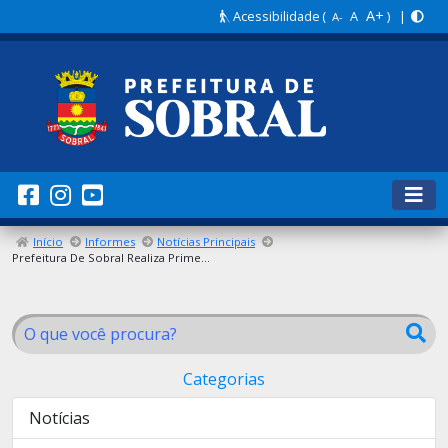
A+
Acessibilidade
(
A
) |
A-
Início
Informes
Notícias Principais
Prefeitura De Sobral Realiza Primeira Edição Do “Prefeitura Em Ação” Neste Sábado (16)
Categorias
Notícias