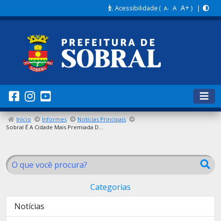
A+
Acessibilidade
(
A
) |
A-
Início
Informes
Notícias Principais
Sobral É A Cidade Mais Premiada Do Prêmio Band Cidades Excelentes 2025
Categorias
Notícias