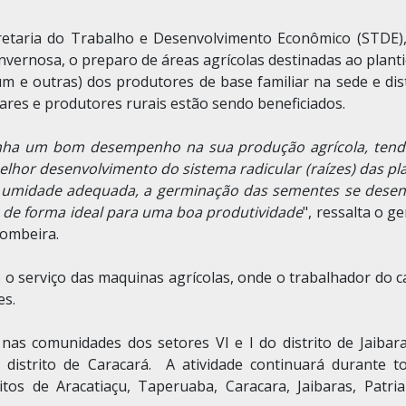
cretaria do Trabalho e Desenvolvimento Econômico (STDE),
nvernosa, o preparo de áreas agrícolas destinadas ao plant
mum e outras) dos produtores de base familiar na sede e dis
iares e produtores rurais estão sendo beneficiados.
tenha um bom desempenho na sua produção agrícola, ten
elhor desenvolvimento do sistema radicular (raízes) das pl
 umidade adequada, a germinação das sementes se desen
 de forma ideal para uma boa produtividade
", ressalta o g
itombeira.
o o serviço das maquinas agrícolas, onde o trabalhador do 
es.
 nas comunidades dos setores VI e I do distrito de Jaibara
o distrito de Caracará. A atividade continuará durante t
tos de Aracatiaçu, Taperuaba, Caracara, Jaibaras, Patria