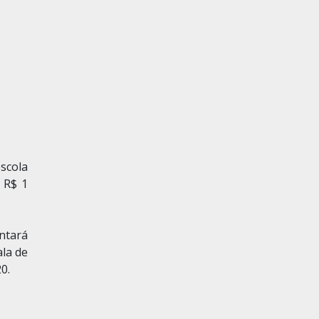
escola
 R$ 1
ontará
ala de
0.