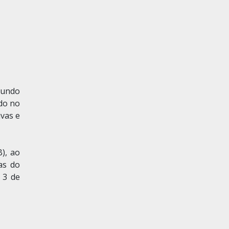
egundo
ado no
ivas e
), ao
as do
 3 de