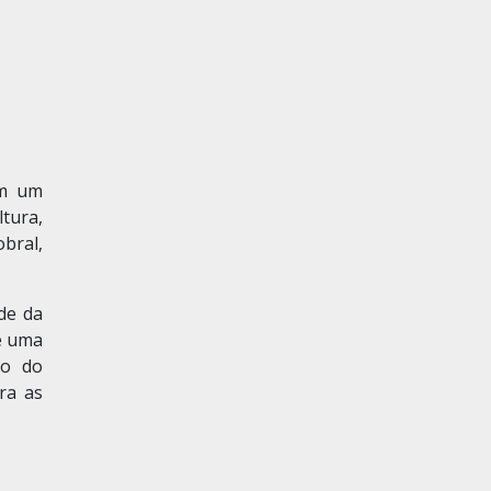
em um
tura,
bral,
de da
de uma
ão do
ra as