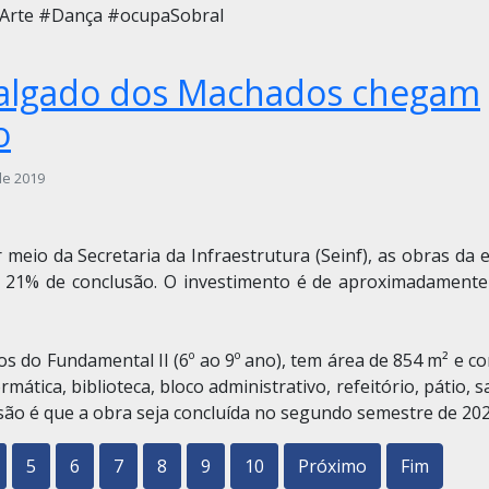
Arte #Dança #ocupaSobral
Salgado dos Machados chegam
o
de 2019
meio da Secretaria da Infraestrutura (Seinf), as obras da 
21% de conclusão. O investimento é de aproximadamente
nos do Fundamental II (6º ao 9º ano), tem área de 854 m² e c
rmática, biblioteca, bloco administrativo, refeitório, pátio, s
visão é que a obra seja concluída no segundo semestre de 202
5
6
7
8
9
10
Próximo
Fim