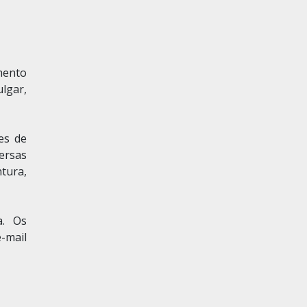
mento
lgar,
es de
versas
tura,
a. Os
mail