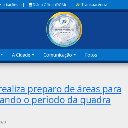
Transparência
Licitações
|
Diário Oficial (DOM)
|
A Cidade
Comunicação
Fotos
realiza preparo de áreas para
sando o período da quadra
2020