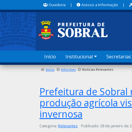
Ouvidoria
|
Acesso a Informação
|
Início
Institucional
Secretarias
Início
Informes
Notícias Relevantes
Prefeitura de Sobral 
produção agrícola vi
invernosa
Detalhes
Categoria:
Relevantes
Publicado: 28 de janeiro de 