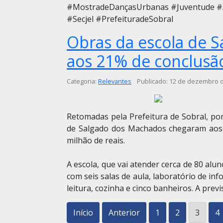
#MostradeDançasUrbanas #Juventude #
#Secjel #PrefeituradeSobral
Obras da escola de 
aos 21% de conclusã
Detalhes
Categoria:
Relevantes
Publicado: 12 de dezembro 
Retomadas pela Prefeitura de Sobral, por 
de Salgado dos Machados chegaram aos 
milhão de reais.
A escola, que vai atender cerca de 80 alu
com seis salas de aula, laboratório de info
leitura, cozinha e cinco banheiros. A pre
Início
Anterior
1
2
3
4