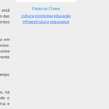
Palavras Chave
 está
cultura
economia
educação
io das
infraestrutura
segurança
tritos
do em
antas.
volve
erente
campo
s, na
odo o
rca e