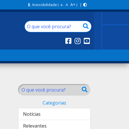
A+
Acessibilidade
(
A
) |
A-
Categorias
Notícias
Relevantes